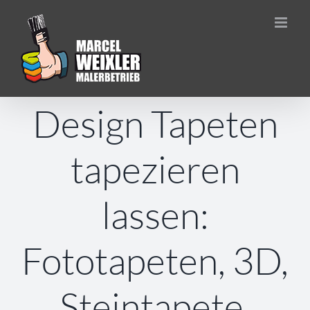
Zum
Inhalt
springen
Design Tapeten
tapezieren
lassen:
Fototapeten, 3D,
Steintapete,