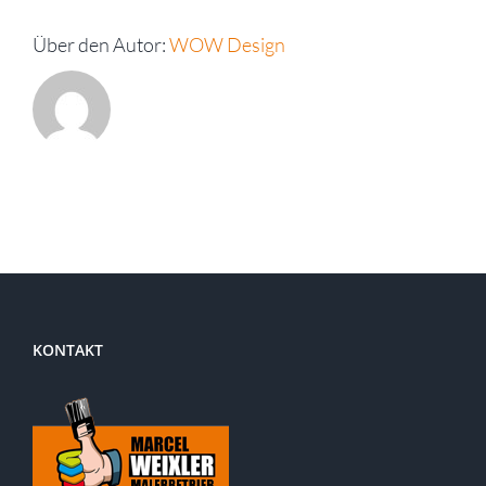
und
neu
Über den Autor:
WOW Design
gestalten:
Sanieren,
Verputzen,
Streichen
KONTAKT