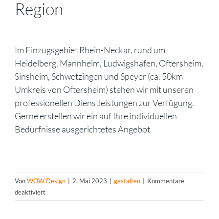
Region
Im Einzugsgebiet Rhein-Neckar, rund um
Heidelberg, Mannheim, Ludwigshafen, Oftersheim,
Sinsheim, Schwetzingen und Speyer (ca. 50km
Umkreis von Oftersheim) stehen wir mit unseren
professionellen Dienstleistungen zur Verfügung.
Gerne erstellen wir ein auf Ihre individuellen
Bedürfnisse ausgerichtetes Angebot.
Von
WOW Design
|
2. Mai 2023
|
gestalten
|
Kommentare
für
deaktiviert
Fassade
renovieren