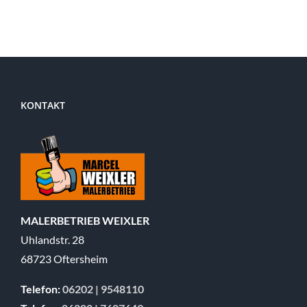
neu
gestalten:
Sanieren,
Verputzen,
Streichen
KONTAKT
MALERBETRIEB WEIXLER
Uhlandstr. 28
68723 Oftersheim
Telefon:
06202 | 9548110