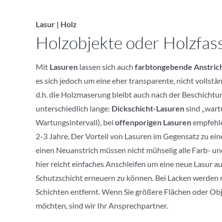
Lasur | Holz
Holzobjekte oder Holzfas
Mit
Lasuren
lassen sich auch
farbtongebende Anstric
es sich jedoch um eine eher transparente, nicht vollst
d.h. die Holzmaserung bleibt auch nach der Beschichtun
unterschiedlich lange:
Dickschicht-Lasuren
sind „wartu
Wartungsintervall), bei
offenporigen Lasuren
empfehle
2-3 Jahre. Der Vorteil von Lasuren im Gegensatz zu ei
einen Neuanstrich müssen nicht mühselig alle Farb- un
hier reicht einfaches Anschleifen um eine neue Lasur a
Schutzschicht erneuern zu können. Bei Lacken werden n
Schichten entfernt. Wenn Sie größere Flächen oder Obje
möchten, sind wir Ihr Ansprechpartner.