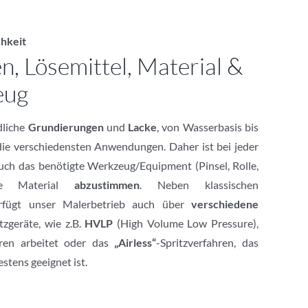
hkeit
, Lösemittel, Material &
eug
dliche
Grundierungen
und
Lacke
, von Wasserbasis bis
 die verschiedensten Anwendungen. Daher ist bei jeder
auch das benötigte Werkzeug/Equipment (Pinsel, Rolle,
ige Material
abzustimmen
. Neben klassischen
rfügt unser Malerbetrieb auch über
verschiedene
zgeräte, wie z.B.
HVLP
(High Volume Low Pressure),
hren arbeitet oder das
„Airless“
-Spritzverfahren, das
stens geeignet ist.