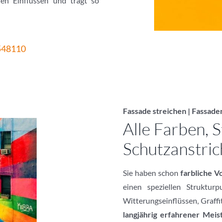
ren Einflüssen und trägt so
548110
Fassade streichen | Fassade
Alle Farben, 
Schutzanstric
Sie haben schon
farbliche V
einen speziellen Struktur
Witterungseinflüssen, Graff
langjährig erfahrener Meis